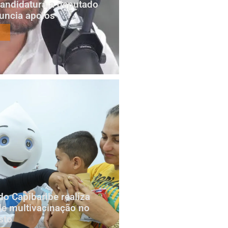
candidatura a deputado
nuncia apoios
do Capibaribe realiza
e multivacinação no
sto