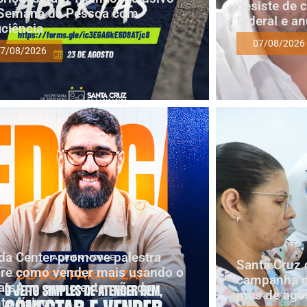
desiste de 
Semana da Pessoa com
federal e a
iciência
07/08/2026
7/08/2026
a Center promove palestra
Santa Cruz 
re como vender mais usando o
campanha d
tsApp como extensão do
mês de ago
to físico