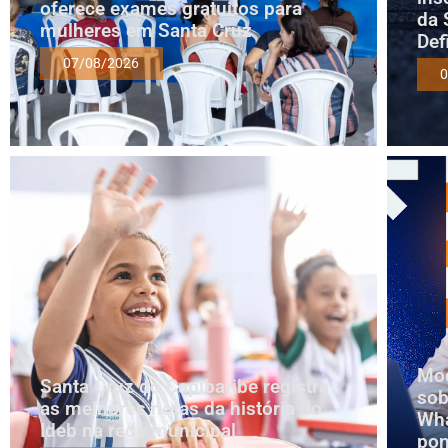
oferece exames gratuitos para
da 
mulheres em Santa Cruz
Def
07/08/2026
0
Mod
Santa Cruz do Capibaribe registra
sob
as melhores notas da história do
Wha
Ideb na rede municipal
pon