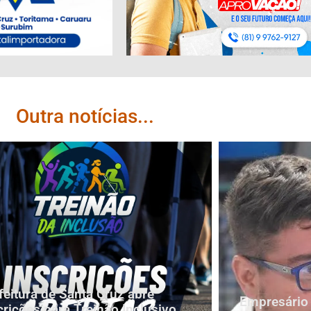
Outra notícias...
feitura de Santa Cruz abre
Empresário 
crições para Treinão Inclusivo