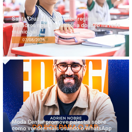
Santa Cruz do Capibaribe registra as
melhores notas da história do Ideb na rede
municipal
07/08/2026
Moda Center promove palestra sobre
como vender mais usando o WhatsApp