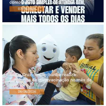
como extensão do ponto físico
07/08/2026
Santa Cruz do Capibaribe realiza
campanha de multivacinação no mês de
agosto
06/08/2026