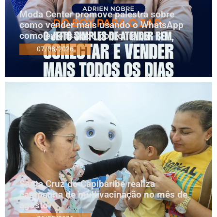
Moda Center promove palestra sobre
como vender mais usando o WhatsApp
como extensão do ponto físico
07/08/2026
Santa Cruz do Capibaribe realiza
campanha de multivacinação no mês de
agosto