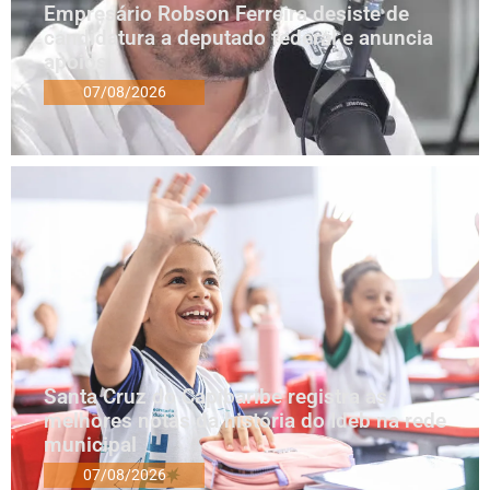
Empresário Robson Ferreira desiste de
candidatura a deputado federal e anuncia
apoios
07/08/2026
Santa Cruz do Capibaribe registra as
melhores notas da história do Ideb na rede
municipal
07/08/2026