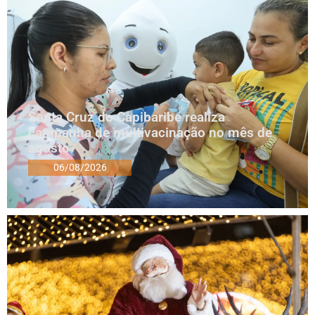
Santa Cruz do Capibaribe realiza
campanha de multivacinação no mês de
agosto
06/08/2026