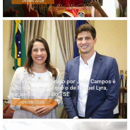
06/08/2026
Patrimônio declarado por João Campos é
oito vezes maior que o de Raquel Lyra,
segundo dados do TSE
06/08/2026