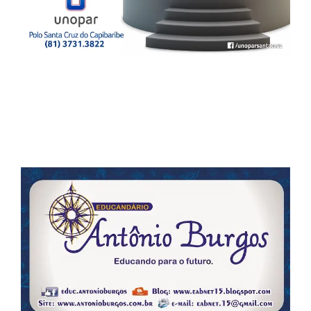
.
.
.