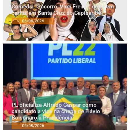
Comédia “Socorro, Virei Freira!” entra em
cartaz em Santa Cruz do Capibaribe
06/08/2026
PL oficializa Alfredo Gaspar como
candidato a vice na chapa de Flávio
Bolsonaro à Presidência
05/08/2026