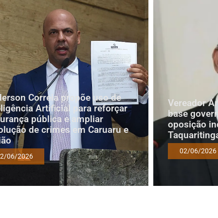
erson Correia propõe uso de
Vereador A
eligência Artificial para reforçar
base govern
urança pública e ampliar
oposição i
olução de crimes em Caruaru e
Taquariting
ião
02/06/2026
2/06/2026