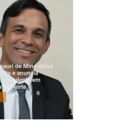
mauri de Mino deixa
ista e anuncia
ndependente em
a do Norte