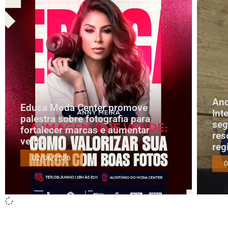
And
Educa Moda Center promove
Int
palestra sobre fotografia para
seg
fortalecer marcas e aumentar
res
vendas
reg
02/06/2026
0