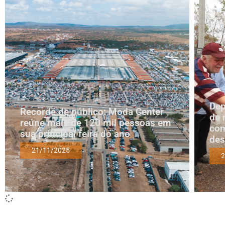
Dep
Recorde de público: Moda Center
de 
reúne mais de 120 mil pessoas em
co
sua principal feira do ano
des
21/11/2025
2