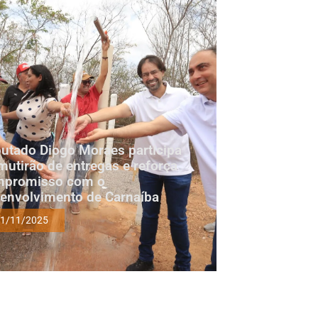
utado Diogo Moraes participa
mutirão de entregas e reforça
mpromisso com o
envolvimento de Carnaíba
1/11/2025