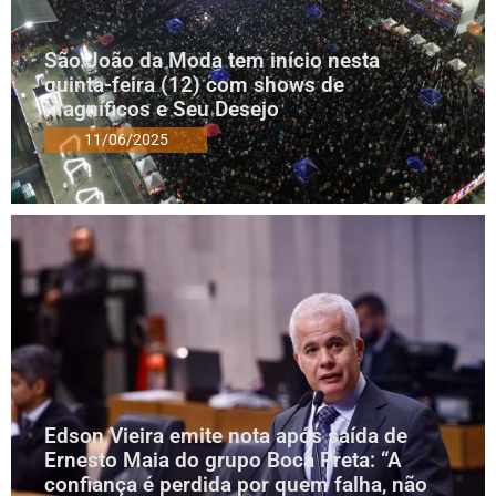
São João da Moda tem início nesta
quinta-feira (12) com shows de
Magníficos e Seu Desejo
11/06/2025
Edson Vieira emite nota após saída de
Ernesto Maia do grupo Boca Preta: “A
confiança é perdida por quem falha, não