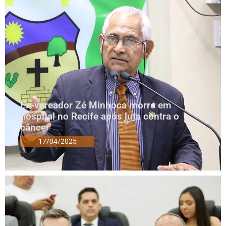
Ex-vereador Zé Minhoca morre em
hospital no Recife após luta contra o
câncer
17/04/2025