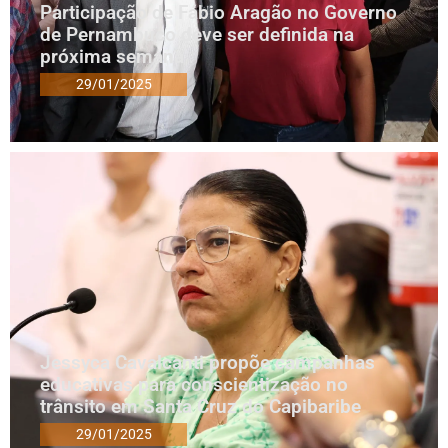
Participação de Fábio Aragão no Governo
de Pernambuco deve ser definida na
próxima semana
29/01/2025
Jessyca Cavalcanti propõe campanhas
educativas para conscientização no
trânsito em Santa Cruz do Capibaribe
29/01/2025