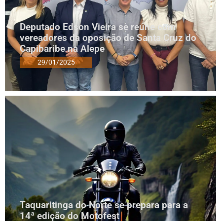
Deputado Edson Vieira se reúne com
vereadores da oposição de Santa Cruz do
Capibaribe na Alepe
29/01/2025
Taquaritinga do Norte se prepara para a
14ª edição do Motofest