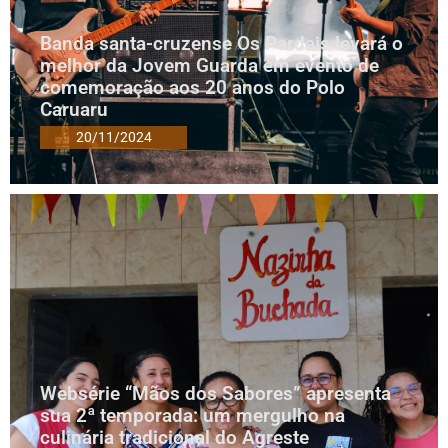
Banda santa-cruzense Os Pardais levará o
melhor da Jovem Guarda em evento de
comemoração aos 20 anos do Polo
Caruaru
20/11/2024
Websérie “Mãos dos Sabores” apresenta
sua 2ª temporada: um mergulho na
culinária tradicional do Agreste