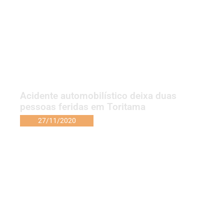
Acidente automobilístico deixa duas
pessoas feridas em Toritama
27/11/2020