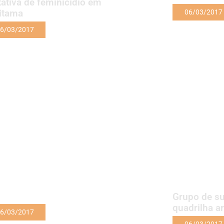
tativa de feminicídio em
itama
06/03/2017
6/03/2017
Grupo de su
quadrilha 
6/03/2017