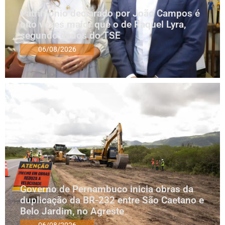
Patrimônio declarado por João Campos é
oito vezes maior que o de Raquel Lyra,
segundo dados do TSE
06/08/2026
Governo de Pernambuco inicia obras da
duplicação da BR-232 entre São Caetano e
Belo Jardim, no Agreste
06/08/2026