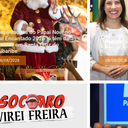
esentações do Papai Noel no
Patrimônio 
al Encantado 2026 já têm datas
Campos é oi
inidas em Santa Cruz do
de Raquel L
ibaribe
TSE
6/08/2026
06/08/2026