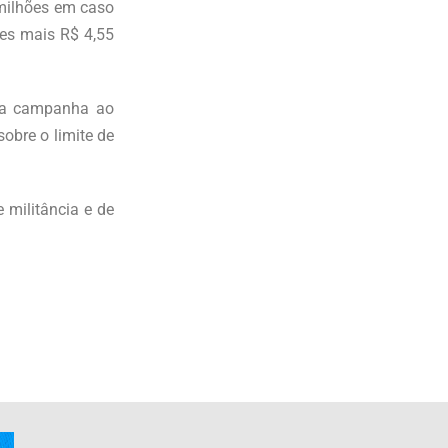
 milhões em caso
ões mais R$ 4,55
a a campanha ao
obre o limite de
 militância e de