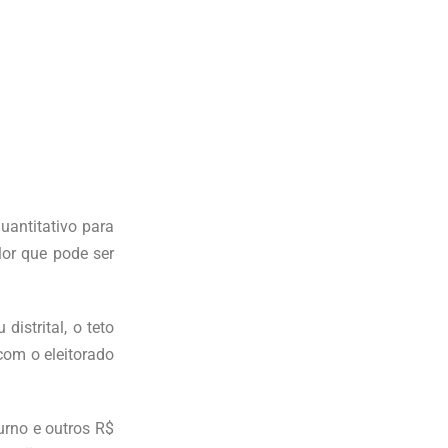
uantitativo para
lor que pode ser
istrital, o teto
com o eleitorado
urno e outros R$