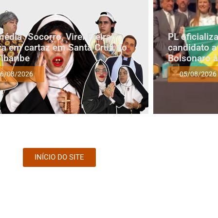
édia “Socorro, Virei Freira!”
PL oficiali
ra em cartaz em Santa Cruz do
candidato a
ibaribe
Bolsonaro à
6/08/2026
05/08/2026
INÍCIO DO SITE