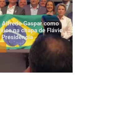
za Alfredo Gaspar como
 vice na chapa de Flávio
 Presidência