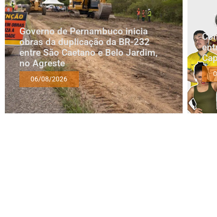
Governo de Pernambuco inicia
Com
obras da duplicação da BR-232
ent
entre São Caetano e Belo Jardim,
Cap
no Agreste
0
06/08/2026