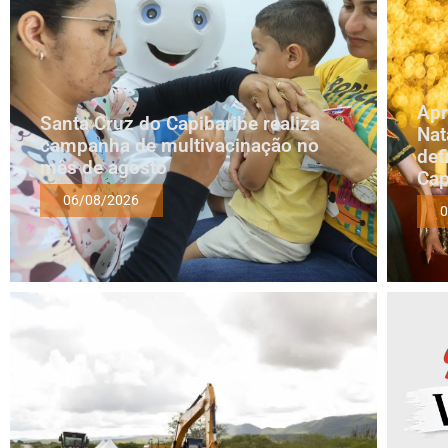
Apr
Santa Cruz do Capibaribe realiza
Nat
campanha de multivacinação no
def
mês de agosto
Cap
06/08/2026
0