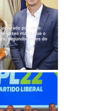
declarado por João
to vezes maior que o
yra, segundo dados do