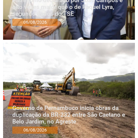
Patrimônio declarado por João Campos é
oito vezes maior que o de Raquel Lyra,
segundo dados do TSE
06/08/2026
Governo de Pernambuco inicia obras da
duplicação da BR-232 entre São Caetano e
Belo Jardim, no Agreste
06/08/2026