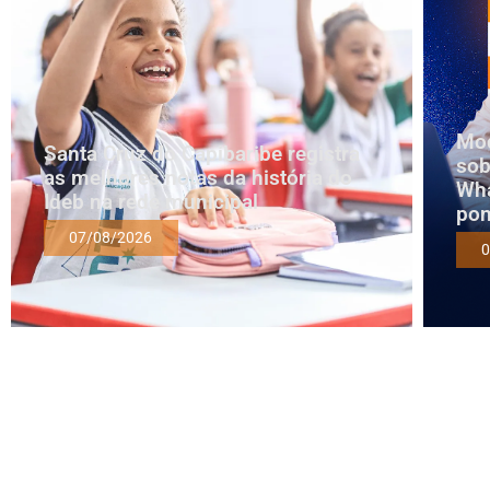
Mod
Santa Cruz do Capibaribe registra
sob
as melhores notas da história do
Wha
Ideb na rede municipal
pon
07/08/2026
0