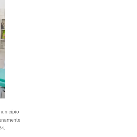
município
lenamente
24.