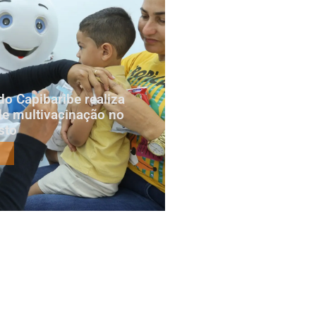
do Capibaribe realiza
e multivacinação no
sto