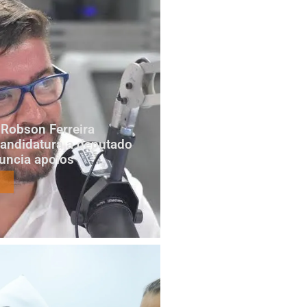
Robson Ferreira
candidatura a deputado
nuncia apoios