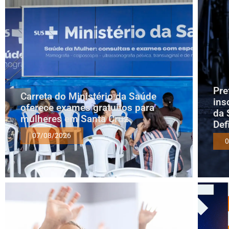
Pre
Carreta do Ministério da Saúde
ins
oferece exames gratuitos para
da 
mulheres em Santa Cruz
Def
07/08/2026
0