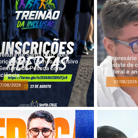
feitura de Santa Cruz abre
Empresário 
crições para Treinão Inclusivo
desiste de 
Semana da Pessoa com
federal e a
iciência
07/08/2026
7/08/2026