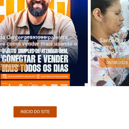
a Center promove palestra
Santa Cruz 
re como vender mais usando o
campanha d
tsApp como extensão do
mês de ago
to físico
06/08/2026
7/08/2026
INÍCIO DO SITE