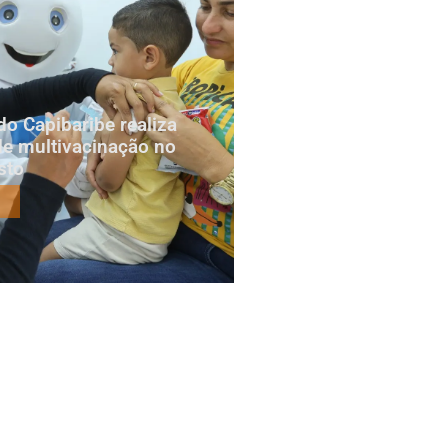
do Capibaribe realiza
e multivacinação no
sto