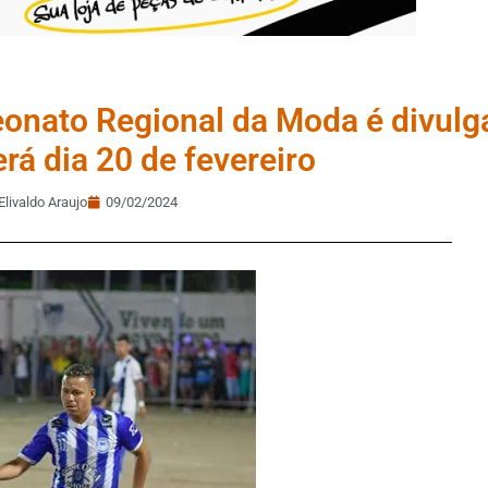
onato Regional da Moda é divulg
rá dia 20 de fevereiro
Elivaldo Araujo
09/02/2024