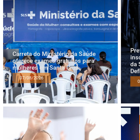
Pre
Carreta do Ministério da Saúde
ins
oferece exames gratuitos para
da 
mulheres em Santa Cruz
Def
07/08/2026
0