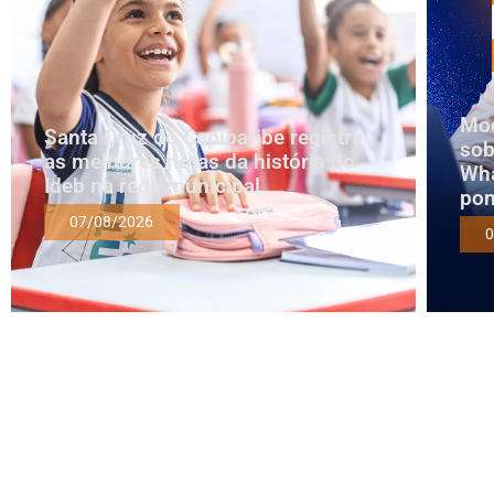
Mod
Santa Cruz do Capibaribe registra
sob
as melhores notas da história do
Wha
Ideb na rede municipal
pon
07/08/2026
0