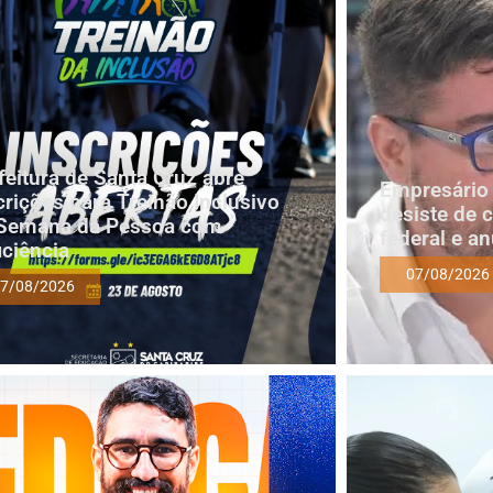
feitura de Santa Cruz abre
Empresário 
crições para Treinão Inclusivo
desiste de 
Semana da Pessoa com
federal e a
iciência
07/08/2026
7/08/2026