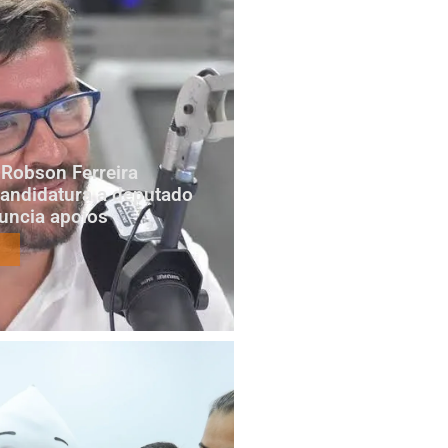
Robson Ferreira
candidatura a deputado
nuncia apoios