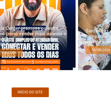
a Center promove palestra
Santa Cruz 
re como vender mais usando o
campanha d
tsApp como extensão do
mês de ago
to físico
06/08/2026
7/08/2026
INÍCIO DO SITE