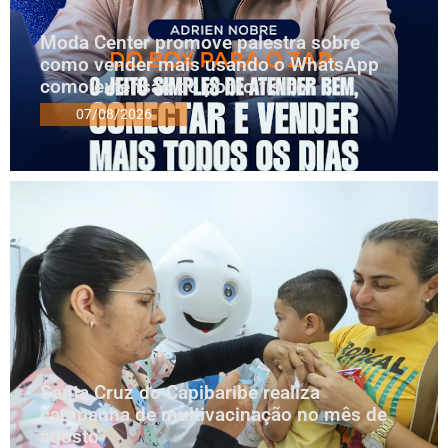
Moda Center promove palestra sobre
como vender mais usando o WhatsApp
como extensão do ponto físico
07/08/2026
Santa Cruz do Capibaribe realiza
campanha de multivacinação no mês de
agosto