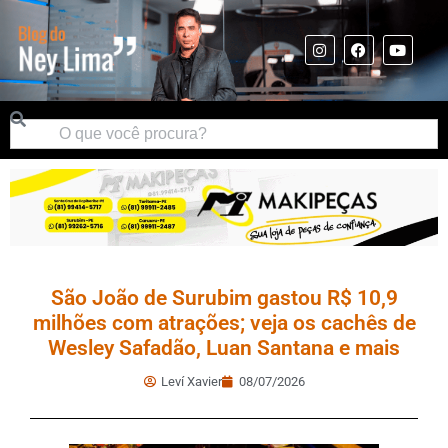
São João de Surubim gastou R$ 10,9
milhões com atrações; veja os cachês de
Wesley Safadão, Luan Santana e mais
Leví Xavier
08/07/2026