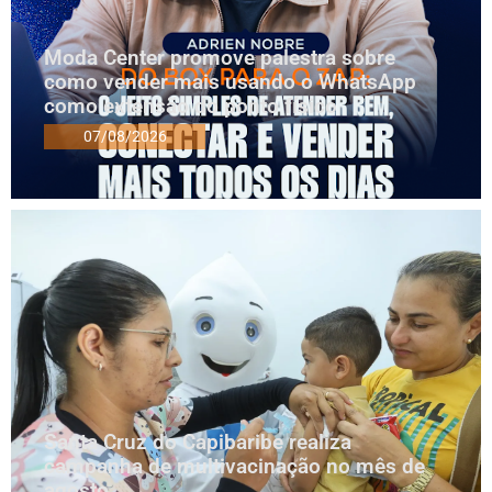
Moda Center promove palestra sobre
como vender mais usando o WhatsApp
como extensão do ponto físico
07/08/2026
Santa Cruz do Capibaribe realiza
campanha de multivacinação no mês de
agosto