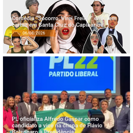
Comédia “Socorro, Virei Freira!” entra em
cartaz em Santa Cruz do Capibaribe
06/08/2026
PL oficializa Alfredo Gaspar como
candidato a vice na chapa de Flávio
Bolsonaro à Presidência