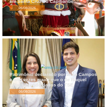
em Santa Cruz do Capibaribe
06/08/2026
Patrimônio declarado por João Campos
é oito vezes maior que o de Raquel
Lyra, segundo dados do TSE
06/08/2026