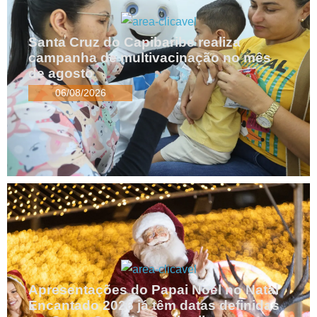
Santa Cruz do Capibaribe realiza
campanha de multivacinação no mês
de agosto
06/08/2026
Apresentações do Papai Noel no Natal
Encantado 2026 já têm datas definidas