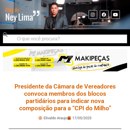
Presidente da Câmara de Vereadores
convoca membros dos blocos
partidários para indicar nova
composição para a “CPI do Milho”
Elivaldo Araujo
17/05/2023