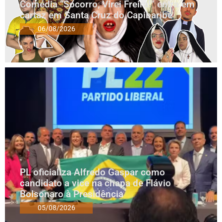
Comédia “Socorro, Virei Freira!” entra em
cartaz em Santa Cruz do Capibaribe
06/08/2026
PL oficializa Alfredo Gaspar como
candidato a vice na chapa de Flávio
Bolsonaro à Presidência
05/08/2026