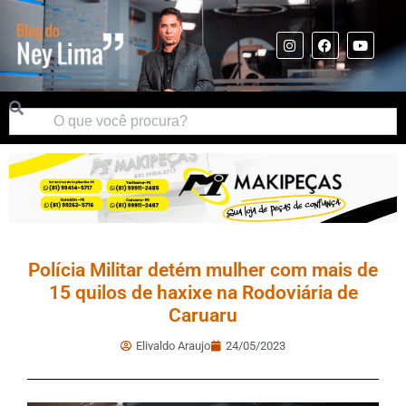
Polícia Militar detém mulher com mais de
15 quilos de haxixe na Rodoviária de
Caruaru
Elivaldo Araujo
24/05/2023