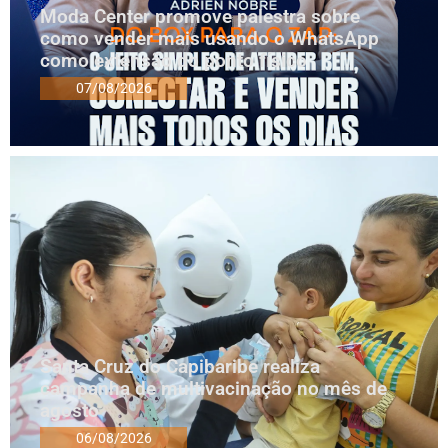
Moda Center promove palestra sobre
como vender mais usando o WhatsApp
como extensão do ponto físico
07/08/2026
Santa Cruz do Capibaribe realiza
campanha de multivacinação no mês de
agosto
06/08/2026