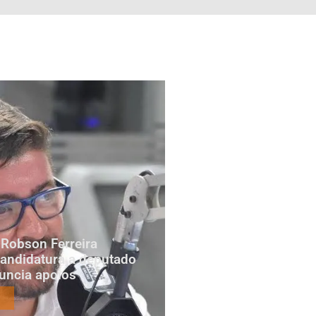
Robson Ferreira
candidatura a deputado
nuncia apoios