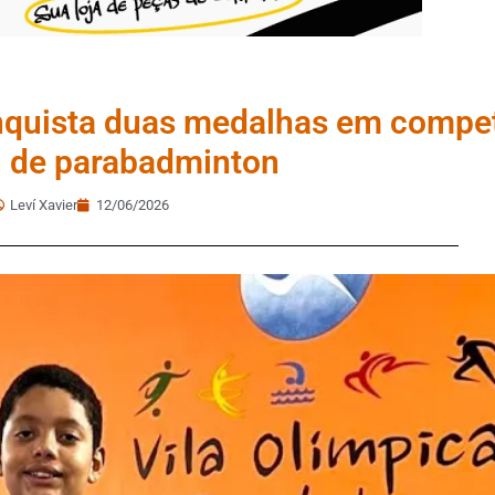
onquista duas medalhas em compe
l de parabadminton
Leví Xavier
12/06/2026