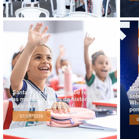
Mod
Santa Cruz do Capibaribe registra
sob
as melhores notas da história do
Wha
Ideb na rede municipal
pon
07/08/2026
0