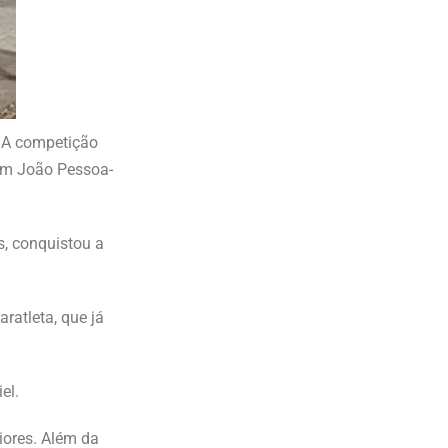
 A competição
 em João Pessoa-
s, conquistou a
atleta, que já
el.
iores. Além da