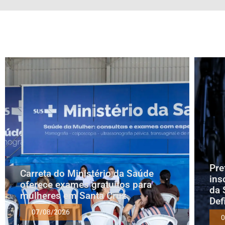
Pre
Carreta do Ministério da Saúde
ins
oferece exames gratuitos para
da 
mulheres em Santa Cruz
Def
07/08/2026
0