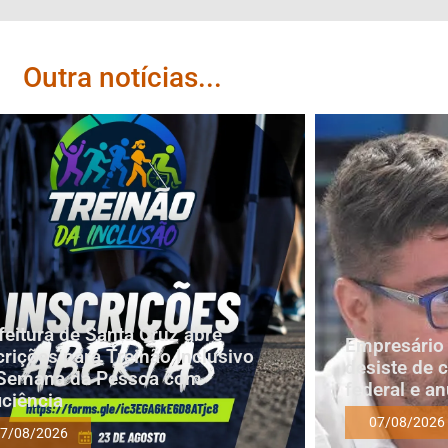
Outra notícias...
feitura de Santa Cruz abre
Empresário 
crições para Treinão Inclusivo
desiste de 
Semana da Pessoa com
federal e a
iciência
07/08/2026
7/08/2026