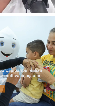
do Capibaribe realiza
e multivacinação no
sto