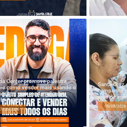
a Center promove palestra
Santa Cruz 
re como vender mais usando o
campanha d
tsApp como extensão do
mês de ago
to físico
06/08/2026
7/08/2026