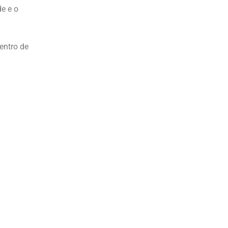
e e o
entro de