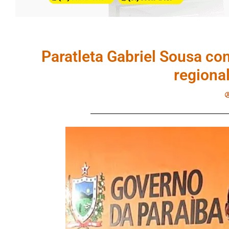
Paratleta Gabriel Sousa c
regiona