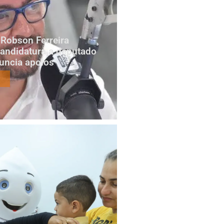
Robson Ferreira
candidatura a deputado
nuncia apoios