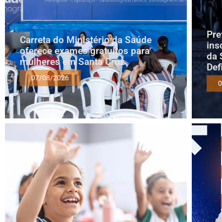
Pre
Carreta do Ministério da Saúde
ins
oferece exames gratuitos para
da 
mulheres em Santa Cruz
Def
07/08/2026
0