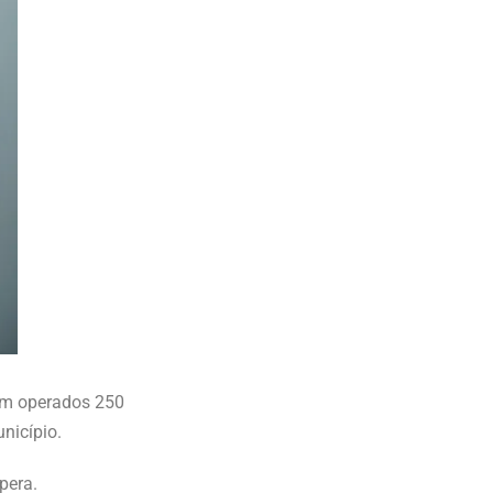
ram operados 250
nicípio.
pera.