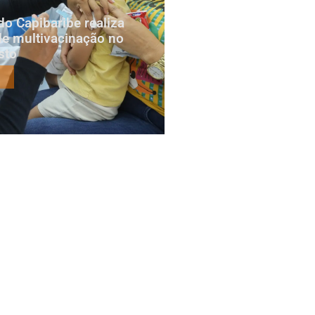
do Capibaribe realiza
e multivacinação no
sto