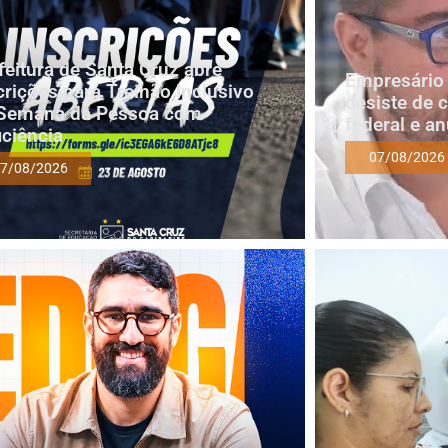
feitura de Santa Cruz abre
Empresário 
crições para Treinão Inclusivo
desiste de 
Semana da Pessoa com
federal e a
iciência
07/08/2026
7/08/2026