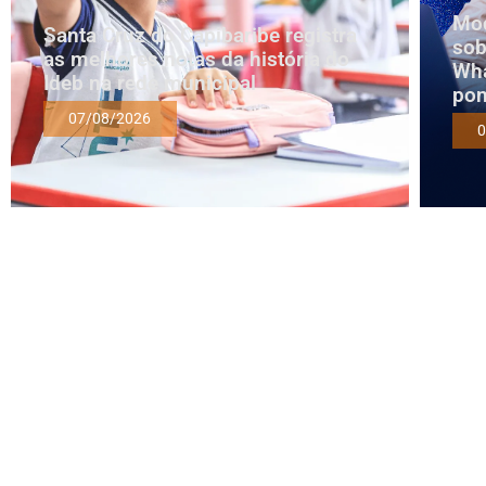
Mod
Santa Cruz do Capibaribe registra
sob
as melhores notas da história do
Wha
Ideb na rede municipal
pon
07/08/2026
0