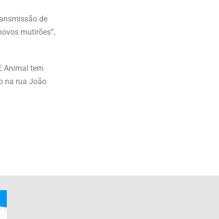
transmissão de
novos mutirões”,
ME Animal tem
do na rua João