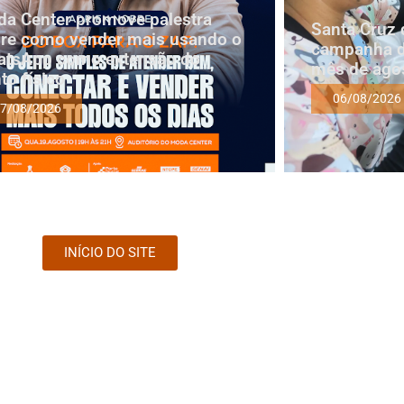
a Center promove palestra
Santa Cruz 
re como vender mais usando o
campanha d
tsApp como extensão do
mês de ago
to físico
06/08/2026
7/08/2026
INÍCIO DO SITE