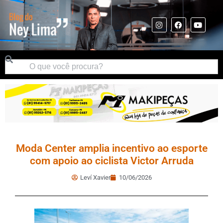
Moda Center amplia incentivo ao esporte
com apoio ao ciclista Victor Arruda
Leví Xavier
10/06/2026