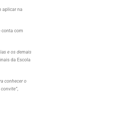
 aplicar na
e conta com
ias e os demais
inais da Escola
ra conhecer o
 convite”
,