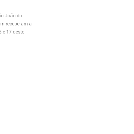
ão João do
bém receberam a
6 e 17 deste