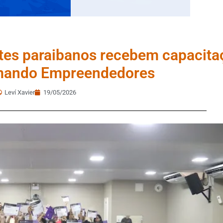
tes paraibanos recebem capacita
rmando Empreendedores
Leví Xavier
19/05/2026