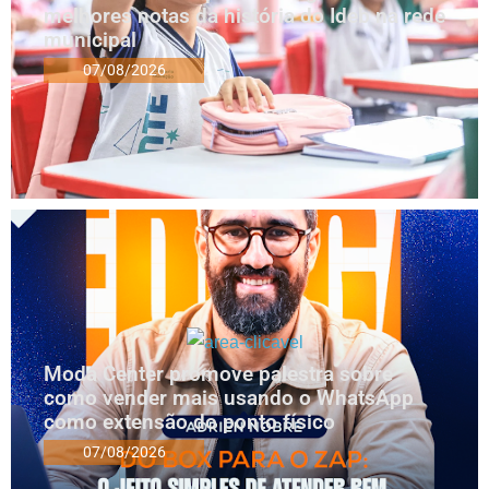
melhores notas da história do Ideb na rede
municipal
07/08/2026
Moda Center promove palestra sobre
como vender mais usando o WhatsApp
como extensão do ponto físico
07/08/2026