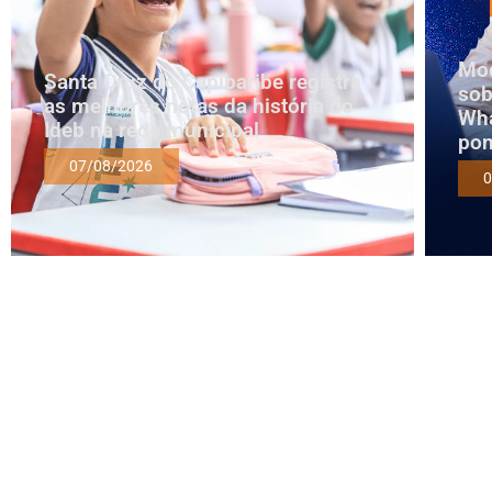
Mod
Santa Cruz do Capibaribe registra
sob
as melhores notas da história do
Wha
Ideb na rede municipal
pon
07/08/2026
0