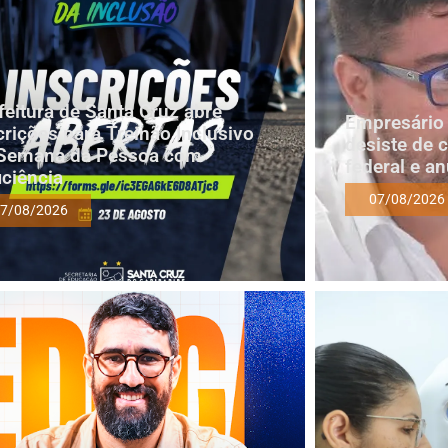
feitura de Santa Cruz abre
Empresário 
crições para Treinão Inclusivo
desiste de 
Semana da Pessoa com
federal e a
iciência
07/08/2026
7/08/2026