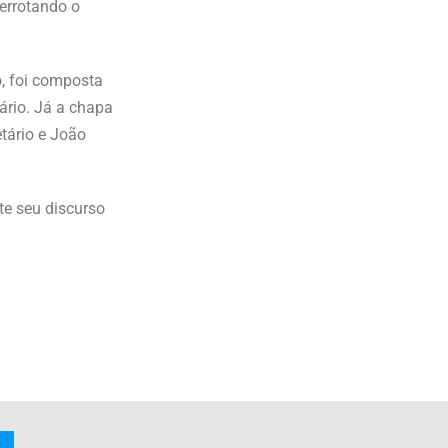
derrotando o
o, foi composta
ário. Já a chapa
tário e João
te seu discurso