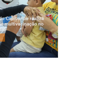
do Capibaribe realiza
e multivacinação no
sto