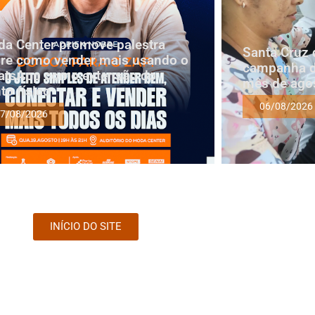
a Center promove palestra
Santa Cruz 
re como vender mais usando o
campanha d
tsApp como extensão do
mês de ago
to físico
06/08/2026
7/08/2026
INÍCIO DO SITE