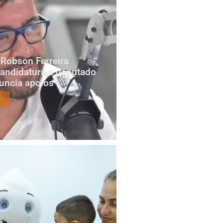
Robson Ferreira
candidatura a deputado
nuncia apoios