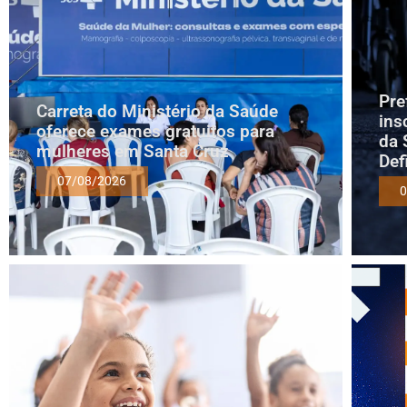
Pre
Carreta do Ministério da Saúde
ins
oferece exames gratuitos para
da 
mulheres em Santa Cruz
Def
07/08/2026
0