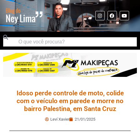
Idoso perde controle de moto, colide
com o veículo em parede e morre no
bairro Palestina, em Santa Cruz
Leví Xavier
21/01/2025