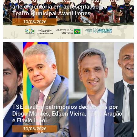
arte e memória em apresentação no
Teatro Municipal Avani Lopes
10/08/2026
TSE divulga patrimônios declarados por
Diogo Moraes, Edson Vieira, Fábio Aragão
e Flávio Iapoi
10/08/2026