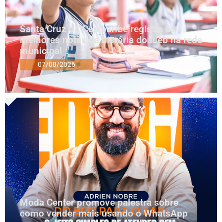
Santa Cruz do Capibaribe registra as
melhores notas da história do Ideb na rede
municipal
07/08/2026
Moda Center promove palestra sobre
como vender mais usando o WhatsApp