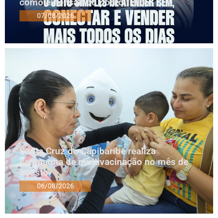
como extensão do ponto físico
07/08/2026
Santa Cruz do Capibaribe realiza
campanha de multivacinação no mês de
agosto
06/08/2026