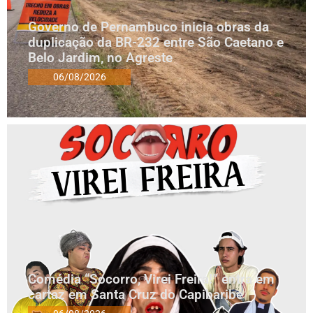
Governo de Pernambuco inicia obras da
duplicação da BR-232 entre São Caetano e
Belo Jardim, no Agreste
06/08/2026
Comédia “Socorro, Virei Freira!” entra em
cartaz em Santa Cruz do Capibaribe