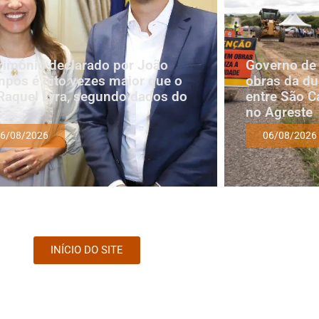
rimônio declarado por João
Governo de
pos é oito vezes maior que o
obras da du
Raquel Lyra, segundo dados do
entre São C
E
no Agreste
6/08/2026
06/08/2026
INÍCIO DO SITE