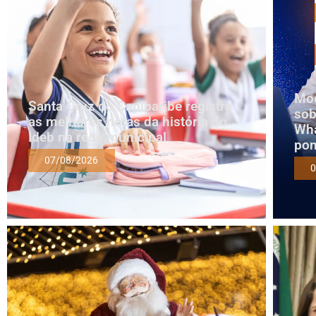
Mod
Santa Cruz do Capibaribe registra
sob
as melhores notas da história do
Wha
Ideb na rede municipal
pon
07/08/2026
0