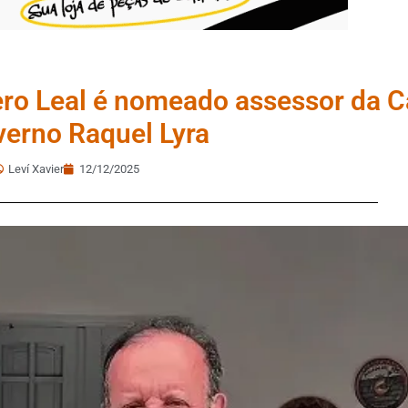
ero Leal é nomeado assessor da Ca
verno Raquel Lyra
Leví Xavier
12/12/2025