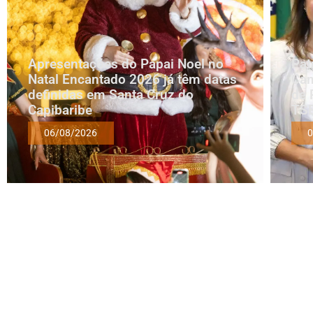
Apresentações do Papai Noel no
Pat
Natal Encantado 2026 já têm datas
Cam
definidas em Santa Cruz do
de 
Capibaribe
TS
06/08/2026
0