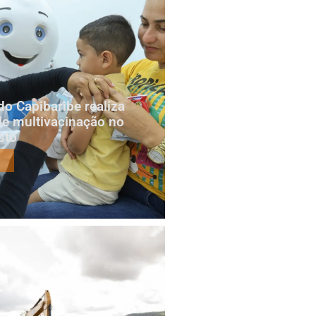
do Capibaribe realiza
e multivacinação no
sto