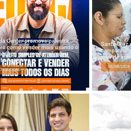
a Center promove palestra
Santa Cruz 
re como vender mais usando o
campanha d
tsApp como extensão do
mês de ago
to físico
06/08/2026
7/08/2026