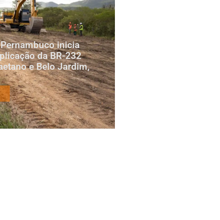
 Pernambuco inicia
plicação da BR-232
aetano e Belo Jardim,