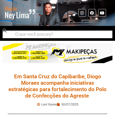
Em Santa Cruz do Capibaribe, Diogo
Moraes acompanha iniciativas
estratégicas para fortalecimento do Polo
de Confecções do Agreste
Leví Xavier
30/07/2025