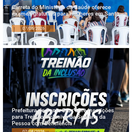
Carreta do Ministério da Saúde oferece
exames gratuitos para mulheres em Santa
Cruz
07/08/2026
Prefeitura de Santa Cruz abre inscrições
para Treinão Inclusivo da Semana da
Pessoa com Deficiência
07/08/2026