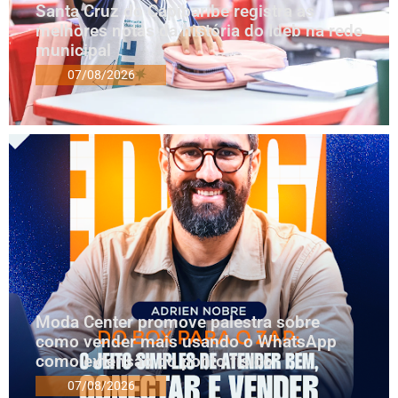
Santa Cruz do Capibaribe registra as
melhores notas da história do Ideb na rede
municipal
07/08/2026
Moda Center promove palestra sobre
como vender mais usando o WhatsApp
como extensão do ponto físico
07/08/2026