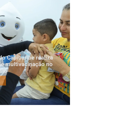
do Capibaribe realiza
e multivacinação no
sto