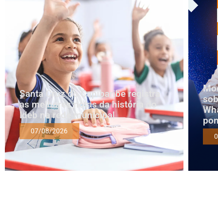
Mod
Santa Cruz do Capibaribe registra
sob
as melhores notas da história do
Wha
Ideb na rede municipal
pon
07/08/2026
0