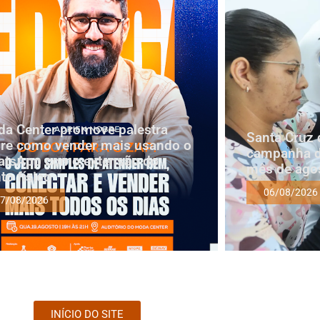
a Center promove palestra
Santa Cruz 
re como vender mais usando o
campanha d
tsApp como extensão do
mês de ago
to físico
06/08/2026
7/08/2026
INÍCIO DO SITE