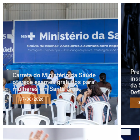
Pre
Carreta do Ministério da Saúde
ins
oferece exames gratuitos para
da 
mulheres em Santa Cruz
Def
07/08/2026
0