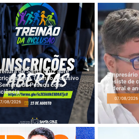
feitura de Santa Cruz abre
Empresário 
crições para Treinão Inclusivo
desiste de 
Semana da Pessoa com
federal e a
iciência
07/08/2026
7/08/2026