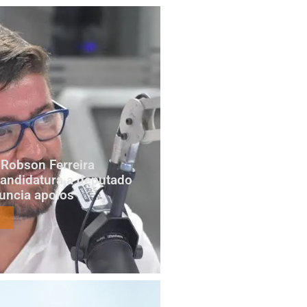
Robson Ferreira
candidatura a deputado
nuncia apoios