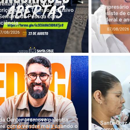
feitura de Santa Cruz abre
Empresário 
crições para Treinão Inclusivo
desiste de 
Semana da Pessoa com
federal e a
iciência
07/08/2026
7/08/2026
a Center promove palestra
Santa Cruz 
re como vender mais usando o
campanha d