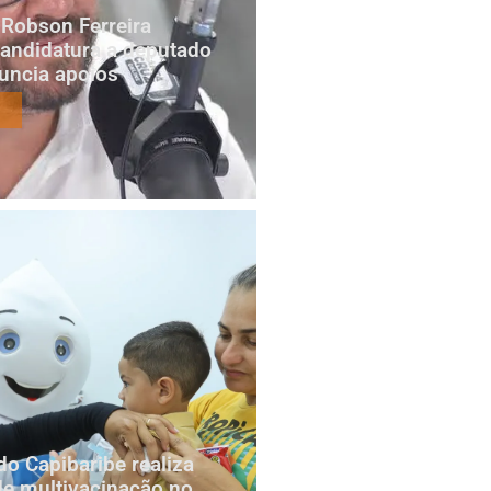
Robson Ferreira
candidatura a deputado
nuncia apoios
do Capibaribe realiza
e multivacinação no