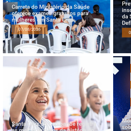
Pre
Carreta do Ministério da Saúde
ins
oferece exames gratuitos para
da 
mulheres em Santa Cruz
Def
07/08/2026
0
Mod
Santa Cruz do Capibaribe registra
sob
as melhores notas da história do