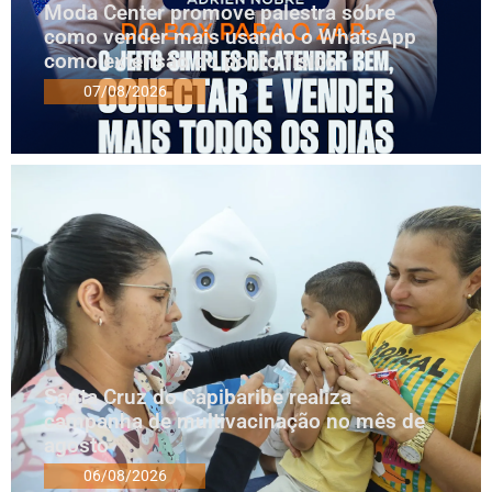
Moda Center promove palestra sobre
como vender mais usando o WhatsApp
como extensão do ponto físico
07/08/2026
Santa Cruz do Capibaribe realiza
campanha de multivacinação no mês de
agosto
06/08/2026