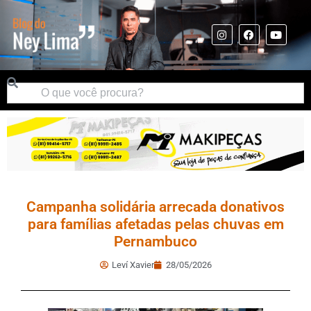
Campanha solidária arrecada donativos
para famílias afetadas pelas chuvas em
Pernambuco
Leví Xavier
28/05/2026