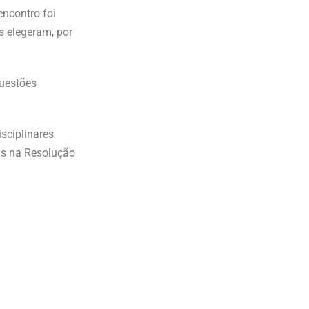
encontro foi
s elegeram, por
questões
sciplinares
as na Resolução