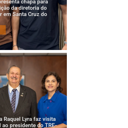
presenta chapa para
ição da diretoria do
r em Santa Cruz do
 Raquel Lyra faz visita
al ao presidente do TRE-