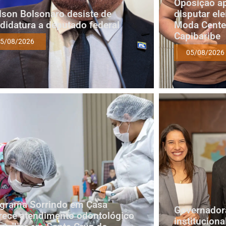
Oposição a
lson Bolsonaro desiste de
disputar ele
didatura a deputado federal
Moda Cente
Capibaribe
5/08/2026
05/08/2026
grama Sorrindo em Casa
Governadora
rece atendimento odontológico
institucion