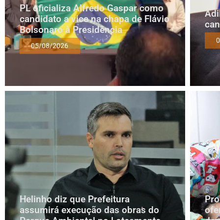
PL oficializa Alfredo Gaspar como
Adi
candidato a vice na chapa de Flávio
can
Bolsonaro à Presidência
0
05/08/2026
Helinho diz que Prefeitura
Pro
assumirá execução das obras do
ofe