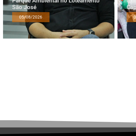
Parque Ambiental no Loteamento
dom
São José
Cap
05/08/2026
0