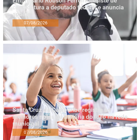
Empresário Robson Ferreira desiste de
candidatura a deputado federal e anuncia
apoios
07/08/2026
Santa Cruz do Capibaribe registra as
melhores notas da história do Ideb na rede
municipal
07/08/2026