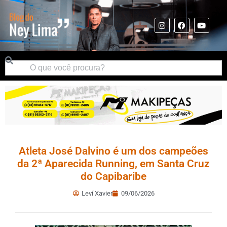
Atleta José Dalvino é um dos campeões
da 2ª Aparecida Running, em Santa Cruz
do Capibaribe
Leví Xavier
09/06/2026