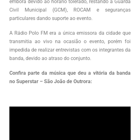
embora devido ao horário tolerado, restando a Guarda
Civil Municipal (GCM), ROCAM e seguranças
particulares dando suporte ao evento.
A Rádio Polo FM era a única emissora da cidade que
transmitia ao vivo na ocasião o evento, porém foi
impedida de realizar entrevistas com os integrantes da
banda, devido ao atraso do conjunto.
Confira parte da música que deu a vitória da banda
no Superstar – São João de Outrora:
.