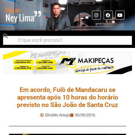
Em acordo, Fulô de Mandacaru se
apresenta após 10 horas do horário
previsto no São João de Santa Cruz
Elivaldo Araujo
30/06/2016