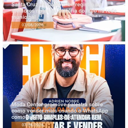
Santa Cruz do Capibaribe registra as
melhores notas da história do Ideb na rede
municipal
07/08/2026
Moda Center promove palestra sobre
como vender mais usando o WhatsApp
como extensão do ponto físico
07/08/2026