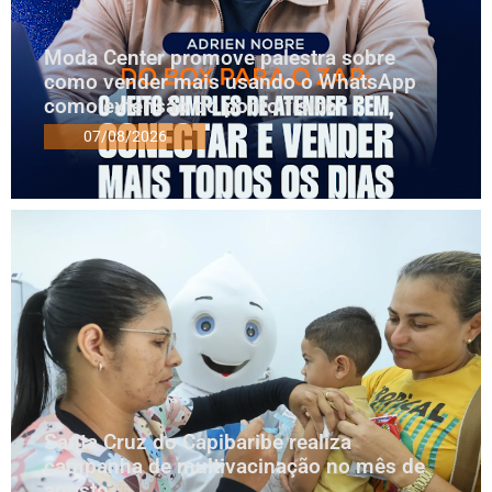
Moda Center promove palestra sobre
como vender mais usando o WhatsApp
como extensão do ponto físico
07/08/2026
Santa Cruz do Capibaribe realiza
campanha de multivacinação no mês de
agosto