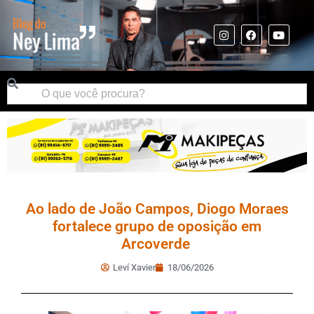
Ao lado de João Campos, Diogo Moraes
fortalece grupo de oposição em
Arcoverde
Leví Xavier
18/06/2026