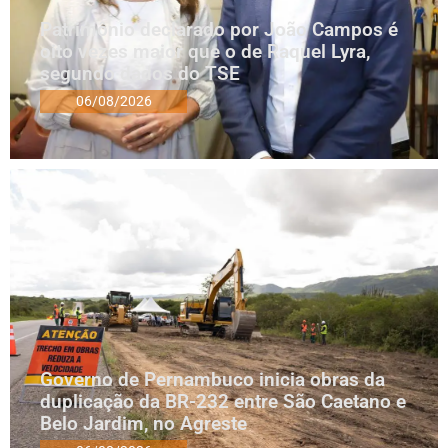
Patrimônio declarado por João Campos é
oito vezes maior que o de Raquel Lyra,
segundo dados do TSE
06/08/2026
Governo de Pernambuco inicia obras da
duplicação da BR-232 entre São Caetano e
Belo Jardim, no Agreste