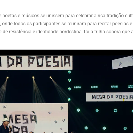
poetas e músicos se unissem para celebrar a rica tradição cult
onde todos os participantes se reuniram para recitar poesias e
o de resistência e identidade nordestina, foi a trilha sonora q