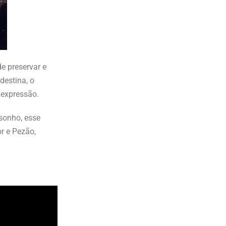
e preservar e
destina, o
 expressão.
 sonho, esse
r e Pezão,