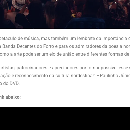
petáculo de música, mas também um lembrete da importância d
da Banda Decentes do Forró e para os admiradores da poesia nor
mo a arte pode ser um elo de união entre diferentes formas de
tistas, patrocinadores e apreciadores por tornar possível esse
ação e reconhecimento da cultura nordestina!” –Paulinho Júnio
ão do DVD.
nk abaixo: