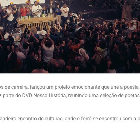
 de carreira, lançou um projeto emocionante que une a poesia e
z parte do DVD Nossa História, reunindo uma seleção de poetas 
deiro encontro de culturas, onde o forró se encontrou com a pa