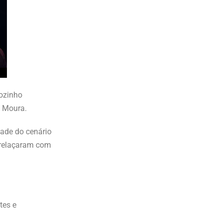
ãozinho
l Moura.
dade do cenário
trelaçaram com
tes e