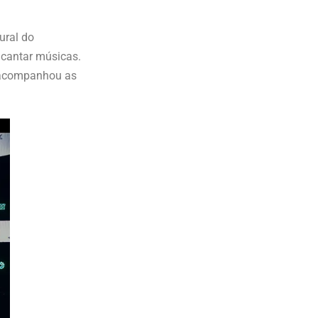
ural do
 cantar músicas.
ue acompanhou as