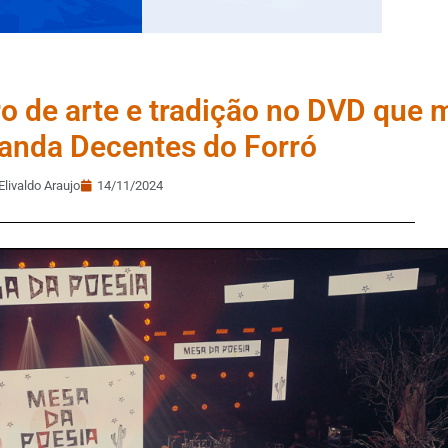
o de arte e tradição no DVD que 
anda Decentes do Forró
Elivaldo Araujo
14/11/2024