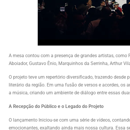
A mesa contou com a presença de grandes artistas, como F
Aboiador, Gustavo Ênio, Marquinhos da Serrinha, Arthur Vi
O projeto teve um repertório diversificado, trazendo desde 
literário da região. Em uma fusão de versos e acordes, o
a música, criando um ambiente de diálogo entre essas dua
A Recepção do Público e o Legado do Projeto
O lançamento Iniciou-se com uma série de vídeos, contando 
emocionantes, exaltando ainda mais nossa cultura. Essa s