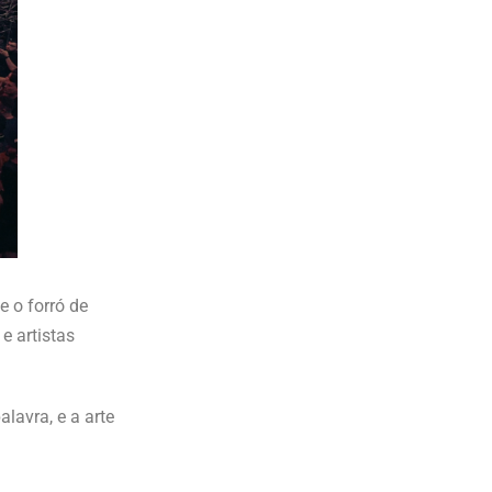
 o forró de
e artistas
lavra, e a arte