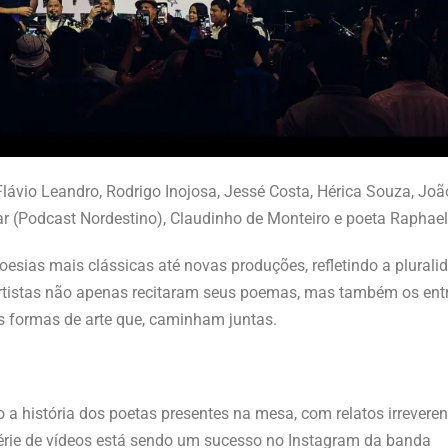
lávio Leandro, Rodrigo Inojosa, Jessé Costa, Hérica Souza, Jo
lar (Podcast Nordestino), Claudinho de Monteiro e poeta Raphae
poesias mais clássicas até novas produções, refletindo a plurali
s artistas não apenas recitaram seus poemas, mas também os en
s formas de arte que, caminham juntas.
a história dos poetas presentes na mesa, com relatos irreveren
érie de vídeos está sendo um sucesso no Instagram da banda