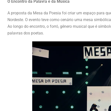
O Encontro da Palavra e da Música
A proposta da Mesa da Poesia foi criar um espaço para que 
Nordeste. O evento teve como cenário uma mesa simbólica, 
Ao longo do encontro, o forró, gênero musical que é símbol
palavras dos poetas.