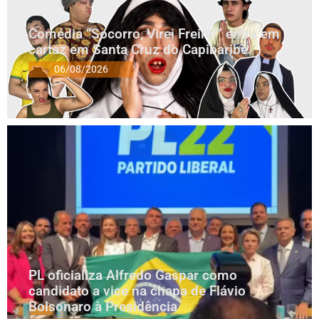
Comédia “Socorro, Virei Freira!” entra em
cartaz em Santa Cruz do Capibaribe
06/08/2026
PL oficializa Alfredo Gaspar como
candidato a vice na chapa de Flávio
Bolsonaro à Presidência