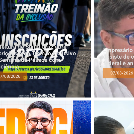
feitura de Santa Cruz abre
Empresário 
crições para Treinão Inclusivo
desiste de 
Semana da Pessoa com
federal e a
iciência
07/08/2026
7/08/2026