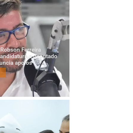
Robson Ferreira
candidatura a deputado
nuncia apoios