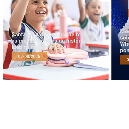
Mod
Santa Cruz do Capibaribe registra
sob
as melhores notas da história do
Wha
Ideb na rede municipal
pon
07/08/2026
0