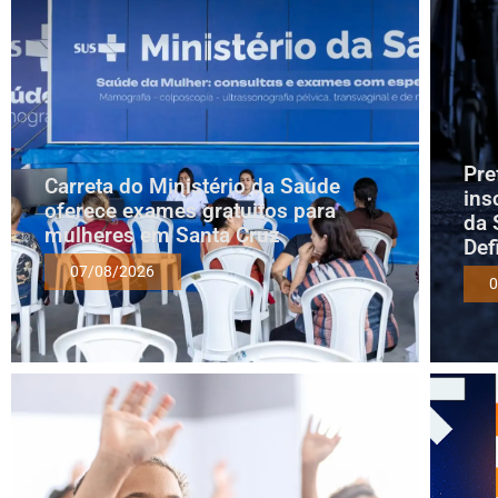
Pre
Carreta do Ministério da Saúde
ins
oferece exames gratuitos para
da 
mulheres em Santa Cruz
Def
07/08/2026
0