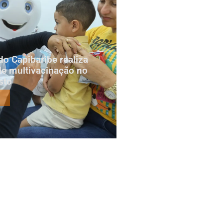
do Capibaribe realiza
e multivacinação no
sto