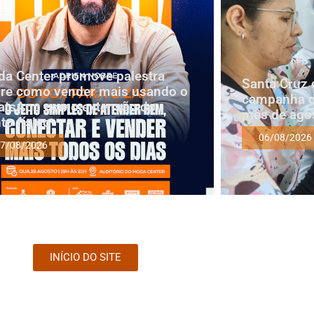
a Center promove palestra
Santa Cruz 
re como vender mais usando o
campanha d
tsApp como extensão do
mês de ago
to físico
06/08/2026
7/08/2026
INÍCIO DO SITE